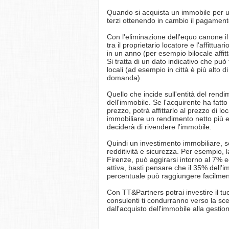
Quando si acquista un immobile per us
terzi ottenendo in cambio il pagament
Con l'eliminazione dell'equo canone il 
tra il proprietario locatore e l'affittu
in un anno (per esempio bilocale affitta
Si tratta di un dato indicativo che può
locali (ad esempio in città è più alto 
domanda).
Quello che incide sull'entità del rendi
dell'immobile. Se l'acquirente ha fat
prezzo, potrà affittarlo al prezzo di 
immobiliare un rendimento netto più 
deciderà di rivendere l'immobile.
Quindi un investimento immobiliare, se
redditività e sicurezza. Per esempio, 
Firenze, può aggirarsi intorno al 7% 
attiva, basti pensare che il 35% dell'imm
percentuale può raggiungere facilmen
Con TT&Partners potrai investire il tuo
consulenti ti condurranno verso la scel
dall'acquisto dell'immobile alla gestion