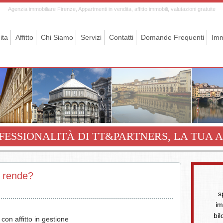
Agenzia immobiliare Firenze, Appartmenti in vendita, affitto immobili, valutazioni gratuite
ita
Affitto
Chi Siamo
Servizi
Contatti
Domande Frequenti
Imm
FESSIONALITÀ DI TT&PARTNERS, LA TUA A
n rende?
s
im
bil
 con affitto in gestione