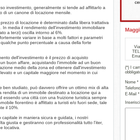
ce
o investimento, generalmente si tende ad affittarlo a
o di un canone di locazione mensile.
prezzo di locazione è determinato dalla libera trattativa
ario. In media il rendimento dell'investimento immobiliare
Maggi
to a terzi) oscilla intorno al 6%.
 fortemente variare in base a molti fattori e parametri
di qualche punto percentuale a causa della forte
Via
TEL:
Ema
mento dell'investimento è il prezzo di acquisto
to un buon affare, acquistando l'immobile ad un buon
locazione medio della zona ed ottenere dall'investimento
(*) I ca
obbligat
elevato e un capitale maggiore nel momento in cui
Nome *
 ben studiato, può davvero offrire un ottimo mix di alta
Telefono
la rendita di un immobile destinato a locazione qui a
E-Mail *
ed essendo una città con una fruizione turistica sempre
obile fiorentino è affittato a turisti e/o fuori sede, tale
Inserisci
te il 10%.
 capitale in maniera sicura e guidata, i nostri
ta giusta e gestiranno con professionalità tutto l'iter,
e locativa.