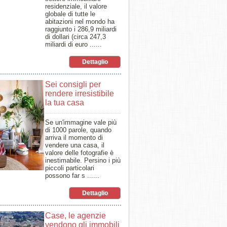
residenziale, il valore
globale di tutte le
abitazioni nel mondo ha
raggiunto i 286,9 miliardi
di dollari (circa 247,3
miliardi di euro ......
Dettaglio
Sei consigli per
rendere irresistibile
la tua casa
Se un'immagine vale più
di 1000 parole, quando
arriva il momento di
vendere una casa, il
valore delle fotografie è
inestimabile. Persino i più
piccoli particolari
possono far s ......
Dettaglio
Case, le agenzie
vendono gli immobili